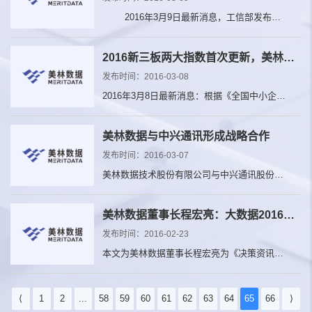
2016年3月9日最新消息，工信部发布两
化融合管理体系贯标咨询服务机构第二批推荐
名单，美林数据榜上有名（附件中序号143为西
2016新三板两大指数首次更新，美林数据再次入选双样本股
安美林数据技术股份有限公司）。 ...
发布时间：2016-03-08
2016年3月8日最新消息：根据《全国中小企业
股份转让系统成份指数编制方案》和《全国中
小企业股份转让系统做市成份指数编制方
美林数据与中兴通讯形成战略合作
案》，全国中小企业股份转让系统有限责任公
发布时间：2016-03-07
司和中证指数有限公...
美林数据技术股份有限公司与中兴通讯股份有
限公司签署了《战略合作协议》，双方成为大
数据技术应用领域战略合作伙伴。双方将在技
美林数据董事长程宏亮：大数据2016——人才、技术、模式
术及产品方面建立长效沟通合作机制，实现优
发布时间：2016-02-23
势互补、互利双赢的战...
本文为美林数据董事长程宏亮为《决策资讯》
撰文 2015年，大数据行业总体浮躁感明显
降低，务实的探索和价值的发掘落地方面更加
⟨
1
2
...
58
59
60
61
62
63
64
65
66
⟩
凸显。尤其是国家正式发布了《促进大数据发