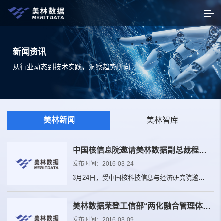
新闻资讯
从行业动态到技术实践，洞察趋势所向
美林新闻
美林智库
中国核信息院邀请美林数据副总裁程宏斌做报告：大数据，新思维
发布时间：2016-03-24
3月24日，受中国核科技信息与经济研究院邀
请，美林数据副总裁、智能制造事业部总经理
程宏斌，智能制造事业部营销总监杜庆做客核
美林数据荣登工信部“两化融合管理体系贯标咨询服务机构推荐名单”
信息院，并与院所专家分享了题为“大数据•新
发布时间：2016-03-09
思维”的精彩报告...